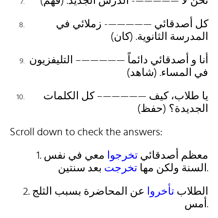
نحن لا —————- الدرس الجديد. (فهم)
كل أصدقائي —————- زملائي في
المدرسة الثانوية. (كان)
أنا و أصدقائي دائماً —————– التليفزيون
في المساء. (شاهد)
يا طلاب، كيف —————– كل الكلمات
الجديدة؟ (حفظ)
Scroll down to check the answers:
1. معظم أصدقائي
تخرجوا
معي في نفس
بعد سنتين.
السنة ولكن مها
تخرجت
2. الطلاب
تأخروا
عن المحاضرة بسبب الثلج
أمس.