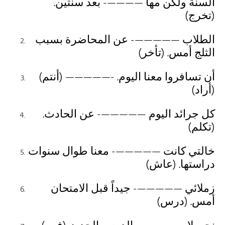
السنة ولكن مها ————- بعد سنتين.
(تخرج)
الطلاب —————- عن المحاضرة بسبب
الثلج أمس. (تأخر)
(أنتم) —————- أن تسافروا معنا اليوم.
(أراد)
كل جرائد اليوم —————- عن الحادث.
(تكلم)
خالتي كانت —————- معنا طوال سنوات
دراستها. (عاش)
زملائي —————- جيداً قبل الامتحان
أمس. (درس)