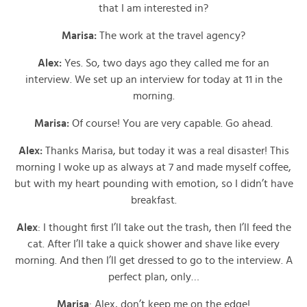
that I am interested in?
Marisa:
The work at the travel agency?
Alex:
Yes. So, two days ago they called me for an
interview. We set up an interview for today at 11 in the
morning.
Marisa:
Of course! You are very capable. Go ahead.
Alex:
Thanks Marisa, but today it was a real disaster! This
morning I woke up as always at 7 and made myself coffee,
but with my heart pounding with emotion, so I didn’t have
breakfast.
Alex
: I thought first I’ll take out the trash, then I’ll feed the
cat. After I’ll take a quick shower and shave like every
morning. And then I’ll get dressed to go to the interview. A
perfect plan, only…
Marisa
: Alex, don’t keep me on the edge!