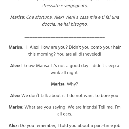
stressato e vergognato.
Marisa:
Che sfortuna, Alex! Vieni a casa mia e ti fai una
doccia, ne hai bisogno.
_______________________________
Marisa
: Hi Alex! How are you? Didn’t you comb your hair
this morning? You are all disheveled!
Alex:
I know Marisa. It’s not a good day. I didn’t sleep a
wink all night.
Marisa
: Why?
Alex:
We don’t talk about it. I do not want to bore you.
Marisa:
What are you saying! We are friends! Tell me, I’m
all ears.
Alex:
Do you remember, I told you about a part-time job