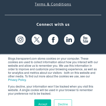
Terms & Conditions
Connect with us
Blogs.transparent.com stores cookies on your computer. These
cookies are used to collect information about how you interact with our
website and allow us to remember you. We use this information in
61 Spit Brook Rd, Suite 104,
order to improve and customize your browsing experience, as well as
for analytics and metrics about our visitors - both on this website and
Nashua, NH 03060 USA
other media. To find out more about the cookies we use, see our
Privacy Policy
.
info@transparent.com
If you decline, your information won’t be tracked when you visit this
website. A single cookie will be used in your browser to remember
(603) 262-6300
your preference not to be tracked.
Accept
Decline
© 2026 Transparent Language, Inc. All Rights Reserved.