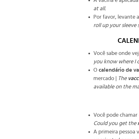
A vacina é aplicad
at all.
Por favor, levante
roll up your sleeve 
CALEN
Você sabe onde ve
you know where I 
O
calendário de v
mercado |
The
vacc
available on the ma
Você pode chamar
Could you get the
A primeira pessoa 