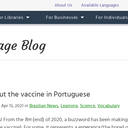
About Us
Available Languages
or Libraries
For Businesses
For Individual
age Blog
ut the vaccine in Portuguese
Apr 13, 2021 in
Brazilian News
,
Learning
,
Science
,
Vocabulary
s!
From the
fim
(end) of 2020, a buzzword has been making
e vaccine). For some, it represents
a esperança
(the hope) o