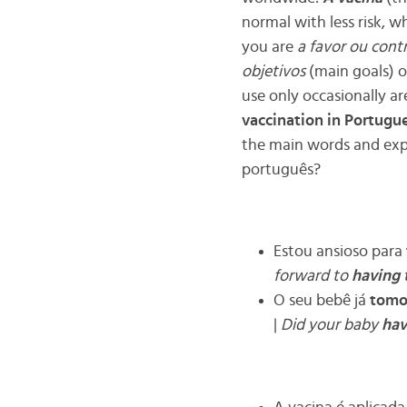
normal with less risk, w
you are
a favor ou cont
objetivos
(main goals) 
use only occasionally a
vaccination in Portugu
the main words and expr
português?
Estou ansioso para
forward to
having 
O seu bebê já
tomo
|
Did your baby
hav