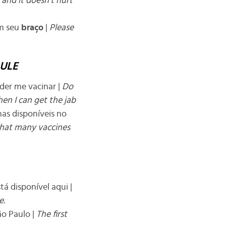
and it doesn’t hurt
em seu
braço
|
Please
DULE
der me vacinar |
Do
en I can get the jab
as disponíveis no
that many vaccines
á disponível aqui |
e.
ão Paulo |
The first