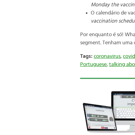
Monday the vaccine
O calendário de va
vaccination schedu
Por enquanto é só! What
segment. Tenham uma 
Tags:
coronavirus
,
covi
Portuguese
,
talking ab