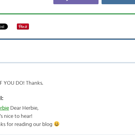
F YOU DO! Thanks.
l:
rbie
Dear Herbie,
s nice to hear!
ks for reading our blog