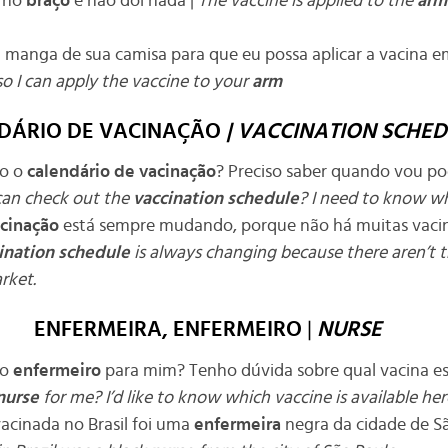
a no
braço
e não dói nada |
The vaccine is applied to the
arm
 a manga de sua camisa para que eu possa aplicar a vacina 
so I can apply the vaccine to your
arm
DÁRIO DE VACINAÇÃO
| VACCINATION SCHE
jo o
calendário de vacinação
? Preciso saber quando vou po
can check out the
vaccination schedule
? I need to know wh
acinação
está sempre mudando, porque não há muitas vacin
ination schedule
is always changing because there aren’t 
rket.
ENFERMEIRA, ENFERMEIRO
|
NURSE
 o
enfermeiro
para mim? Tenho dúvida sobre qual vacina est
nurse
for me? I’d like to know which vaccine is available her
vacinada no Brasil foi uma
enfermeira
negra da cidade de S