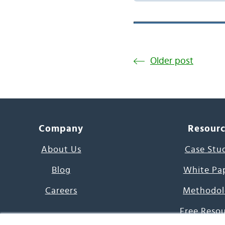
Older post
Company
Resour
About Us
Case Stu
Blog
White Pa
Careers
Methodol
Free Reso