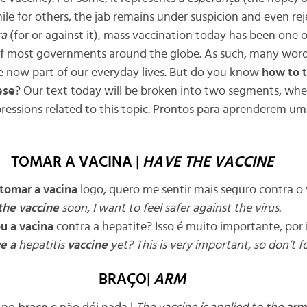
hile for others, the jab remains under suspicion and even re
ra
(for or against it), mass vaccination today has been one o
of most governments around the globe. As such, many wor
re now part of our everyday lives. But do you know
how to t
ese
? Our text today will be broken into two segments, whe
essions related to this topic.
Prontos para aprenderem um
TOMAR A VACINA
|
HAVE THE VACCINE
tomar a vacina
logo, quero me sentir mais seguro contra o 
the vaccine
soon, I want to feel safer against the virus.
u a vacina
contra a hepatite? Isso é muito importante, por 
e a
hepatitis
vaccine
yet? This is very important, so don’t f
BRAÇO
|
ARM