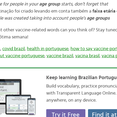
 for people in your
age group
starts, don’t forget that
cinação foi criado levando em conta também a
faixa etária
le was created taking into account people’s
age groups
 other vaccine-related words can you think of? Stay tuned
ótima semana!
d
,
covid brazil
,
health in portuguese
,
how to say vaccine po
out vaccine portuguese
,
vaccine brazil
,
vacina brasil
,
vacina 
Keep learning Brazilian Portugu
Build vocabulary, practice pronunc
with Transparent Language Online. 
anywhere, on any device.
Try it Free
Find it a