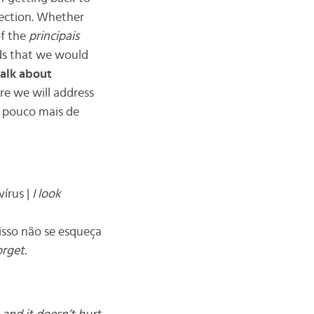
jection. Whether
f the
principais
ds that we would
alk about
re we will address
 pouco mais de
vírus |
I look
isso não se esqueça
orget.