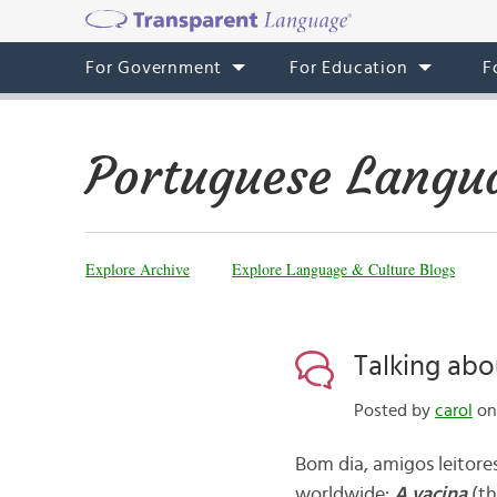
For Government
For Education
F
Portuguese Langu
Explore Archive
Explore Language & Culture Blogs
Talking abo
Posted by
carol
on 
Bom dia, amigos leitore
worldwide:
A vacina
(th