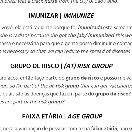
n Brazil was a black
nurse
from the city of São Paulo.
IMUNIZAR |
IMMUNIZE
a vovó, ela está radiante porque foi
imunizada
esta semana!
she is radiant because she got
the jab/
immunized
this we
ssa é necessária para que a gente possa diminuir o contág
n
is necessary so that we can reduce the spread of diseases
GRUPO DE RISCO
|
(AT) RISK GROUP
rdíacos, então faço parte do
grupo de risco
e posso me vac
ion, so I’m part of the
at-risk group
that can get vaccinated
e quais são as doenças que fazem parte do
grupo de risco
?
s are part of the
risk group
?
FAIXA ETÁRIA
|
AGE GROUP
omeça a vacinação de pessoas com a sua
faixa etária
, não 