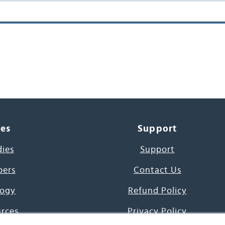
ces
Support
dies
Support
pers
Contact Us
ogy
Refund Policy
urces
Privacy Policy