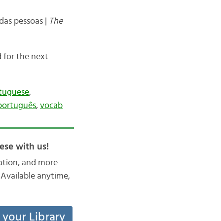
das pessoas |
The
 for the next
rtuguese
,
português
,
vocab
ese with us!
iation, and more
Available anytime,
t your Library