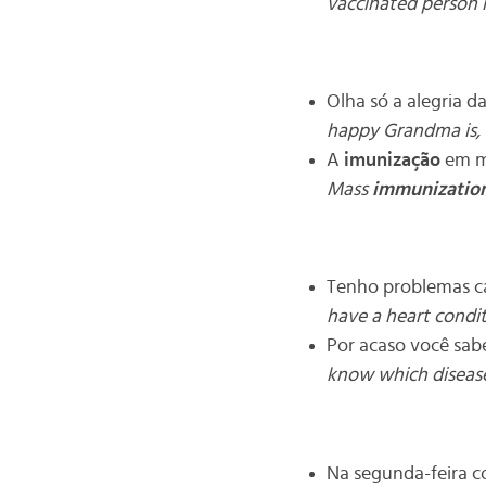
vaccinated person i
Olha só a alegria d
happy Grandma is, 
A
imunização
em ma
Mass
immunizatio
Tenho problemas ca
have a heart condit
Por acaso você sab
know which disease
Na segunda-feira c