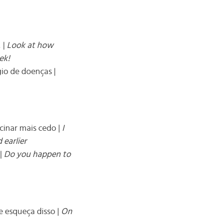
 |
Look at how
ek!
io de doenças |
inar mais cedo |
I
 earlier
 |
Do you happen to
se esqueça disso |
On