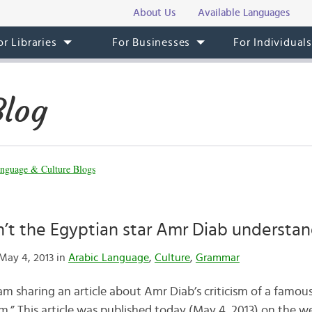
About Us
Available Languages
or Libraries
For Businesses
For Individual
Blog
nguage & Culture Blogs
’t the Egyptian star Amr Diab understa
May 4, 2013 in
Arabic Language
,
Culture
,
Grammar
 am sharing an article about Amr Diab’s criticism of a famo
m.” This article was published today (May 4, 2013) on the w