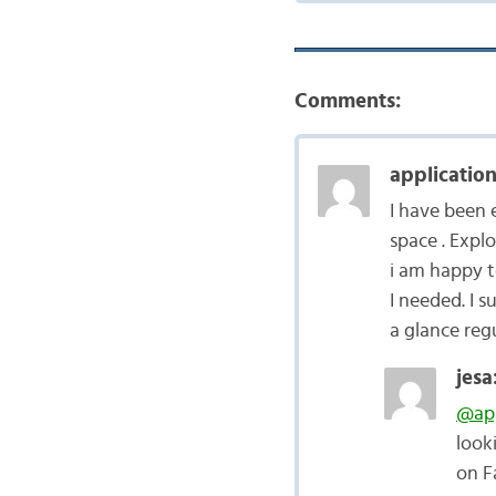
Comments:
application
I have been e
space . Expl
i am happy t
I needed. I s
a glance regu
jesa
@app
look
on F