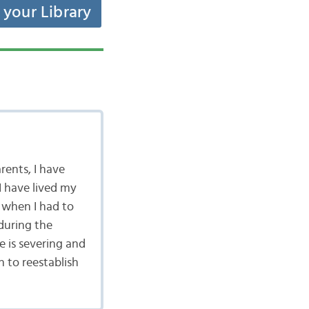
t your Library
rents, I have
I have lived my
 when I had to
during the
e is severing and
h to reestablish