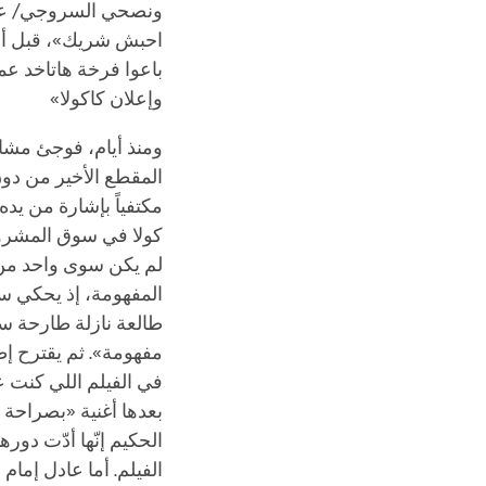
ونصحي السروجي/ عامل
احبش شريك»، قبل أن 
باعوا فرخة هاتاخد عم
وإعلان كاكولا»
ومنذ أيام، فوجئ مشاه
المقطع الأخير من دو،
مكتفياً بإشارة من يده
كولا في سوق المشروبا
لم يكن سوى واحد من ا
المفهومة، إذ يحكي ساخر
طالعة نازلة طارحة سنا
مفهومة». ثم يقترح إط
في الفيلم اللي كنت ع
بعدها أغنية «بصراحة 