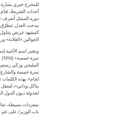
للمخرح خيري بشارة الذ
أحداث الشريط، قدّم عم
دوره الممثل أشرف عبد 
مدحت العدل. تتطرّق ال
كمشهد عريض يتناول ـ
الجوالين «الغلابة» ».
ويعتبر اسم الأغنية 
نم
المليجي وزكي رستم ( 
نمرة خمسة والشارع زح
لجام». بهذه الكلمات 
بياكل وداني»، لتنتقل
لجدولة ديون الدول ».
بمفردات بسيطة، تتناو
باب الوزير/ على عم ف