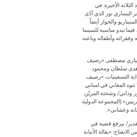
لثلاثة الأخيرة. في
ر اليساري نور الذي أدّى
يناريو والحوار أيضاً
يما تبدو مناسبة للسينما
وفقرائه وأطفاله وباعته
رج نيازي مصطفى «رصيف
شوقي وهدى سلطان ومحمود
اية التسعينيات. «رصيف
تتوه المعاني في لساني
 وداني/ وشحتة المزيّن
اريس» (المجموعة الدولية
 عشانه وعشاني
لقدير/ بيرفع قضية في
لانفتاح: «بقالة الأمانة