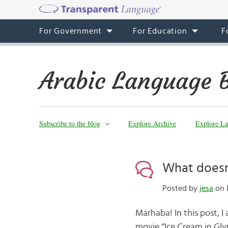
For Government
For Education
F
Arabic Language 
Subscribe to the blog
Explore Archive
Explore La
What doesn
Posted by
jesa
on 
Marhaba! In this post, I
movie “Ice Cream in Gly