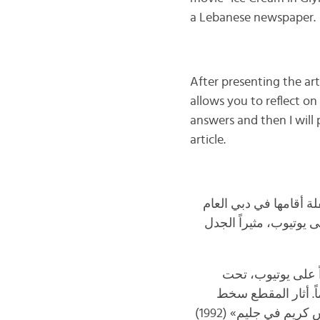
a Lebanese newspaper.
After presenting the art
allows you to reflect on
answers and then I will
article.
ة أقامها في دبي العام
لى يوتيوب، مثيراً الجدل
ً على يوتيوب، تحت
جة على العكس تماماً. أثار المقطع سخط
الكثير من محبّي أغنية «رصيف نمرة خمسة» التي أداها المغني المصري في فيلم «آيس كريم في جليم» (1992)