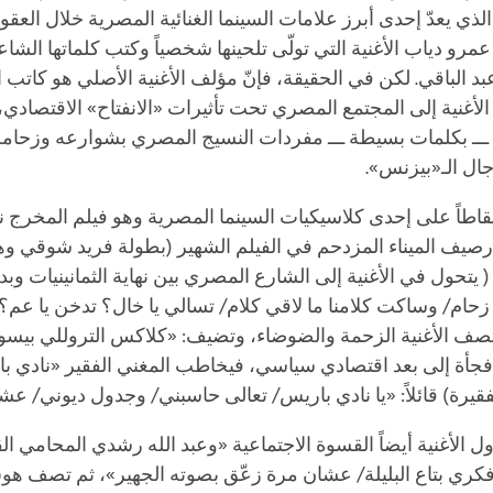
ي يعدّ إحدى أبرز علامات السينما الغنائية المصرية خلال العقود ا
رو دياب الأغنية التي تولّى تلحينها شخصياً وكتب كلماتها الشاع
الباقي. لكن في الحقيقة، فإنّ مؤلف الأغنية الأصلي هو كاتب الس
أغنية إلى المجتمع المصري تحت تأثيرات «الانفتاح» الاقتصادي، ف
ــ بكلمات بسيطة ـــ مفردات النسيج المصري بشوارعه وزحامه 
ورجال الـ«بيزنس
إسقاطاً على إحدى كلاسيكيات السينما المصرية وهو فيلم المخ
رة خمسة» (1956). رصيف الميناء المزدحم في الفيلم الشهير (بطولة فريد 
يتحول في الأغنية إلى الشارع المصري بين نهاية الثمانينيات وبد
ام/ وساكت كلامنا ما لاقي كلام/ تسالي يا خال؟ تدخن يا عم؟ 
تصف الأغنية الزحمة والضوضاء، وتضيف: «كلاكس التروللي بيسور
 فجأة إلى بعد اقتصادي سياسي، فيخاطب المغني الفقير «نادي ب
الفقيرة) قائلاً: «يا نادي باريس/ تعالى حاسبني/ وجدول ديوني/
ل الأغنية أيضاً القسوة الاجتماعية «وعبد الله رشدي المحامي ا
كري بتاع البليلة/ عشان مرة زعّق بصوته الجهير»، ثم تصف هوس ا