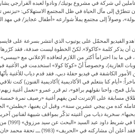
ين لي شركة في مشروع بوتيك/ ونادوا لعبده الفرارجي يشاركه
تتطرّق إلى مآل الحياة في ظل المجتمع الاستهلاكي: «تبزنس تع
ولة»، وصولاً إلى مجتمع يملأ شوارعه «أطفال عجايز/ في مهد ال
دو الفيديو المحمّل على يوتيوب الذي انتشر بسرعة على فايسبو
ن أن يذكر كلمة «كاكولا». لكنّ الخطوة ليست صدفة، فقد كرّرها
، في ما بدا احتراماً أكثر من اللازم لتعاقده الإعلاني مع «بيبس
ت الغازية)، وخصوصاً أنّ «كوكا كولا» استخدمت في الأغنية في
لأمور الكاشفة في فيديو حفلة دبي، فقد قدم دياب للأغنية بأنّها
اً: «أيام كنا بنتعلم في الأكاديمية )أكاديمية الفنون) كنت تلاقي ن
بل قمح، واحنا نقولهم برافو»، ثم قرر عمرو «نعمل أغنية زيهم»، 
لاق مسابقة على الإنترنت لمن يفهم أغنية «رصيف نمرة خمسة» ا
امله كده من ييجي عشرين سنة»، وقبل أن يغنيها، «يطمئن» الجم
بحبها». سخرية دياب من أغنيته تذكّر بمواقف شبيهة لفنانين آخري
الحكيم إنّها أدّت
الفيلم. أما عادل إمام فقد أعلن أن مشاركته في «ا