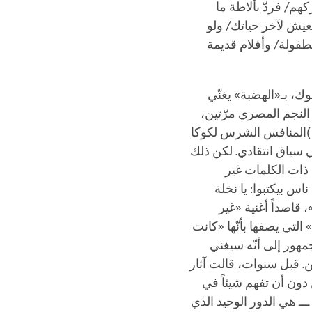
م/ فردّ بألاطة ما
يش لآخر حياتك/ ولو
طفولة/ وأفلام قديمة
ك، بـ«الهضبة» يغنّي
 النجم المصري مرّتين
ي» )المنافس الشرس لكوكا
 سياق انتقادي. لكن ذلك
 ذات الكلمات غير
اس بيكتبوا: يا نخلة
قاصداً أغنية «غير
لتي يصفها بأنّها «كانت
هور إلى أنّه سيغني
ن. قبل سنوات، قالت آثار
 دورها في شريط داود عبد السيد «البحث عن سيد مرزوق» (1991) من دون أن تفهم شيئاً في
لحريف» (1983) ـــ تحفة محمد خان ـــ هي الدور الوحيد الذي