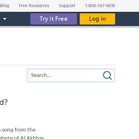
Blog
Free Resources
Support
1-800-567-9619
Try it Free
Log in
s
nd?
us song from the
ebsite of
Al Akhbar