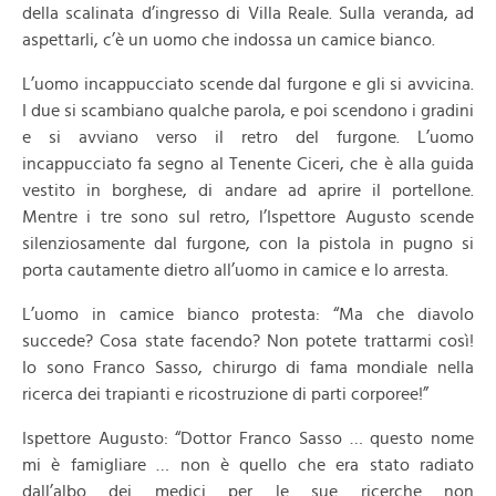
della scalinata d’ingresso di Villa Reale. Sulla veranda, ad
aspettarli, c’è un uomo che indossa un camice bianco.
L’uomo incappucciato scende dal furgone e gli si avvicina.
I due si scambiano qualche parola, e poi scendono i gradini
e si avviano verso il retro del furgone. L’uomo
incappucciato fa segno al Tenente Ciceri, che è alla guida
vestito in borghese, di andare ad aprire il portellone.
Mentre i tre sono sul retro, l’Ispettore Augusto scende
silenziosamente dal furgone, con la pistola in pugno si
porta cautamente dietro all’uomo in camice e lo arresta.
L’uomo in camice bianco protesta: “Ma che diavolo
succede? Cosa state facendo? Non potete trattarmi così!
Io sono Franco Sasso, chirurgo di fama mondiale nella
ricerca dei trapianti e ricostruzione di parti corporee!”
Ispettore Augusto: “Dottor Franco Sasso … questo nome
mi è famigliare … non è quello che era stato radiato
dall’albo dei medici per le sue ricerche non